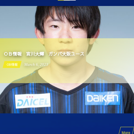
ＯＢ情報 宮川大輝 ガンバ大阪ユース
OB情報
March
6
,
2023
More