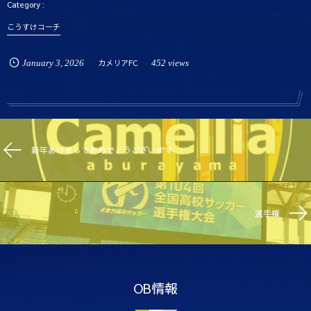
こうすけコーチ
January
3
,
2026
カメリアFC
452 views
新年あけましておめでとうございます
選手権
OB情報