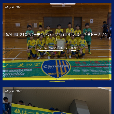
May
4
,
2025
5/4 U12TOPバーモントカップ福岡地区大会 決勝トーナメン
ト
バーモントカップ(Jr)
結果
May
4
,
2025