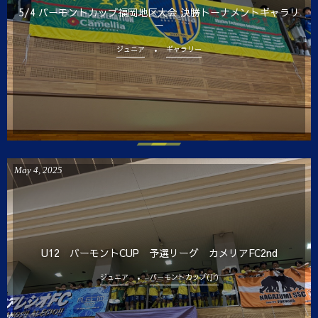
5/4 バーモントカップ福岡地区大会 決勝トーナメントギャラリ
ー
ジュニア
ギャラリー
May
4
,
2025
U12 バーモントCUP 予選リーグ カメリアFC2nd
ジュニア
バーモントカップ(Jr)