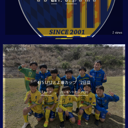
結果
ジュニア
1 views
April
5
,
2026
4/5 U12とよ唐カップ 2日目
ジュニア
バーモントカップ(Jr)