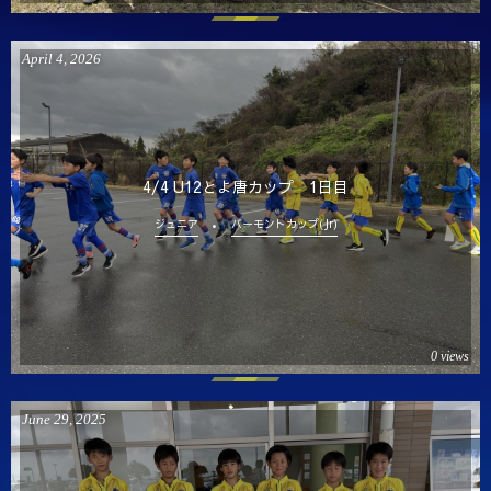
April
4
,
2026
4/4 U12とよ唐カップ 1日目
ジュニア
バーモントカップ(Jr)
0 views
June
29
,
2025