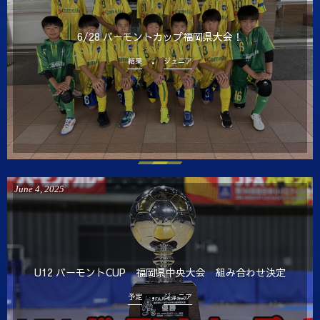
6/28 バーモントカップ福岡県大会！
結果
ジュニア
June
4
,
2025
U12 バーモントCUP 福岡県中央大会 組み合わせ決定
予定
ジュニア