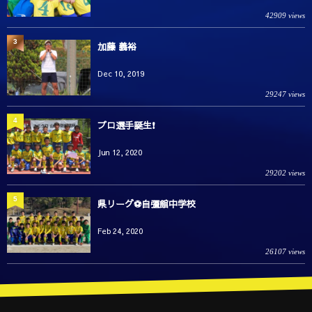
42909 views
3
加藤 義裕
Dec 10, 2019
29247 views
4
プロ選手誕生❗️
Jun 12, 2020
29202 views
5
県リーグ⚽️自彊館中学校
Feb 24, 2020
26107 views