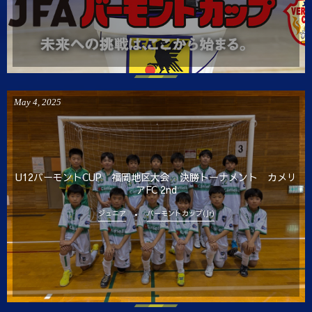
May
4
,
2025
U12バーモントCUP 福岡地区大会 決勝トーナメント カメリ
アFC 2nd
ジュニア
バーモントカップ(Jr)