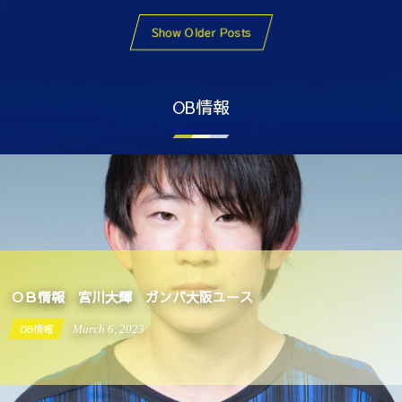
Show Older Posts
OB情報
ＯＢ情報 宮川大輝 ガンバ大阪ユース
OB情報
March
6
,
2023