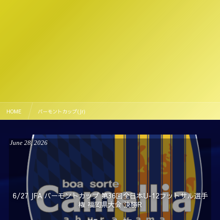
HOME
バーモントカップ(Jr)
June
28
,
2026
6/27 JFA バーモントカップ 第36回全日本U-12フットサル選手
権 福岡県大会 決勝R