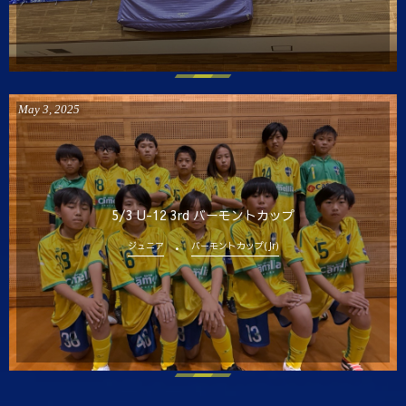
May
3
,
2025
5/3 U-12 3rd バーモントカップ
ジュニア
バーモントカップ(Jr)