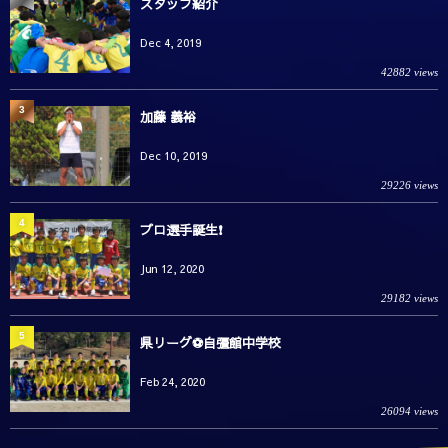
スタッフ紹介
Dec 4, 2019
42882 views
3
加藤 義裕
Dec 10, 2019
29226 views
4
プロ選手誕生❗️
Jun 12, 2020
29182 views
5
県リーグ⚽️自彊館中学校
Feb 24, 2020
26094 views