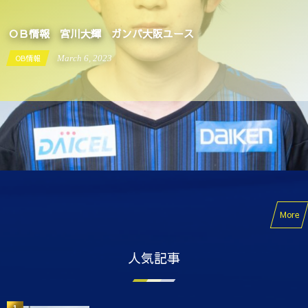
ＯＢ情報 宮川大輝 ガンバ大阪ユース
OB情報
March
6
,
2023
More
人気記事
1