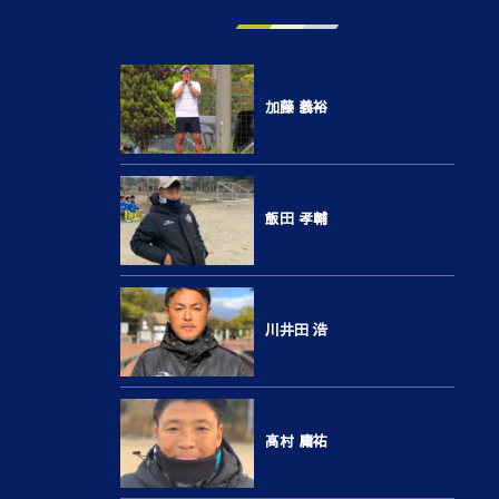
加藤 義裕
飯田 孝輔
川井田 浩
高村 庸祐