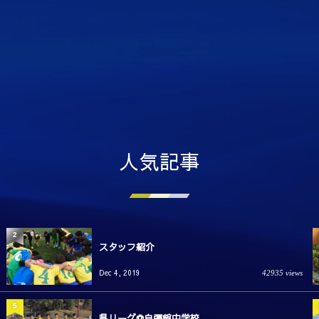
人気記事
2
スタッフ紹介
Dec 4, 2019
42935 views
5
県リーグ⚽️自彊館中学校