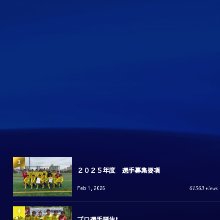
1
２０２５年度 選手募集要項
Feb 1, 2026
61563 views
4
プロ選手誕生❗️