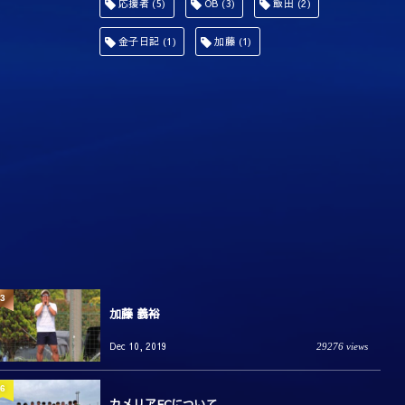
応援者
(5)
OB
(3)
飯田
(2)
金子日記
(1)
加藤
(1)
3
加藤 義裕
Dec 10, 2019
29276 views
6
カメリアFCについて