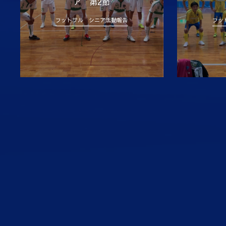
ア 第2節
フットサル シニア活動報告
フッ