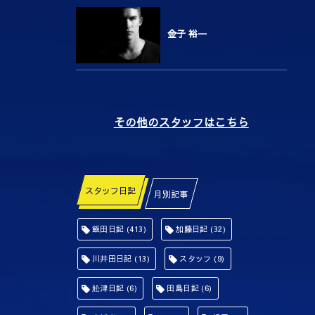
金子 裕一
その他のスタッフはこちら
スタッフ日記
月別記事
飯田日記
(413)
加藤日記
(32)
川井田日記
(13)
スタッフ
(9)
舩津日記
(6)
田島日記
(6)