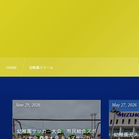
HOME
幼稚園スクール
June
29
,
2026
May
27
,
2026
幼稚園サッカー大会 市民総合スポ
幼稚園児スク
ーツ大会 春季大会 キッズサッカー