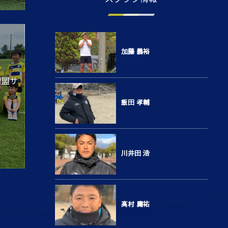
加藤 義裕
連盟サ
飯田 孝輔
川井田 浩
高村 庸祐