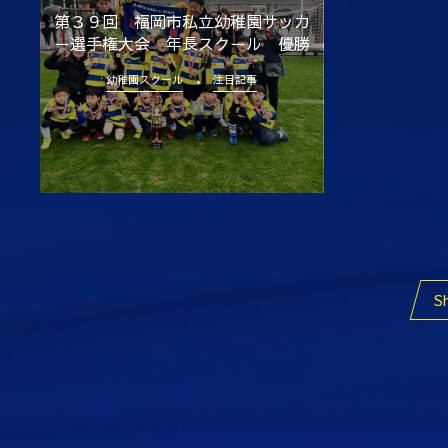
第３９回 福岡市私立幼稚園サッカ
ー選手権大会 年長スクール 優勝
幼稚園スクール
注目記事
S