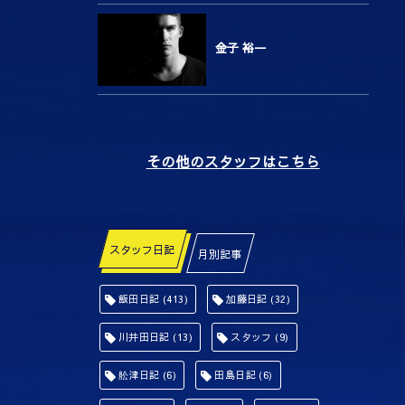
金子 裕一
その他のスタッフはこちら
スタッフ日記
月別記事
飯田日記
(413)
加藤日記
(32)
川井田日記
(13)
スタッフ
(9)
舩津日記
(6)
田島日記
(6)