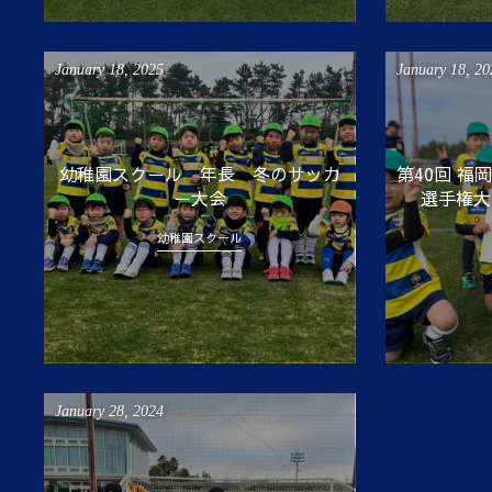
January
18
,
2025
January
18
,
20
幼稚園スクール 年長 冬のサッカ
第40回 
ー大会
選手権大
幼稚園スクール
January
28
,
2024