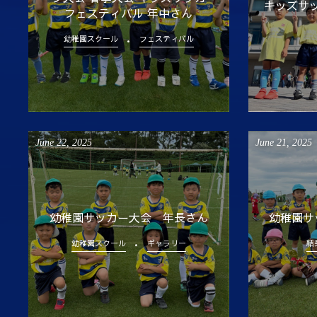
キッズサッ
フェスティバル 年中さん
幼稚園スクール
フェスティバル
June
22
,
2025
June
21
,
2025
幼稚園サッカー大会 年長さん
幼稚園サ
幼稚園スクール
ギャラリー
結