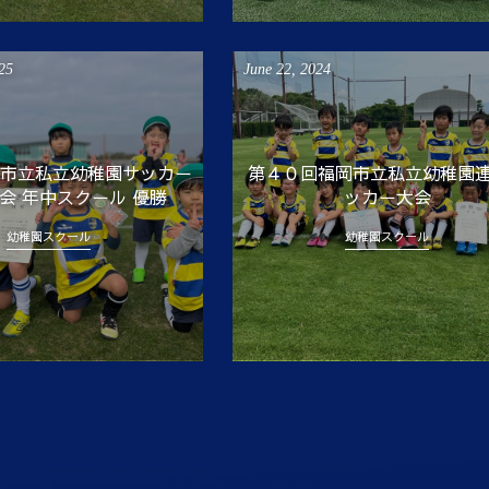
25
June
22
,
2024
福岡市立私立幼稚園サッカー
第４０回福岡市立私立幼稚園
会 年中スクール 優勝
ッカー大会
幼稚園スクール
幼稚園スクール