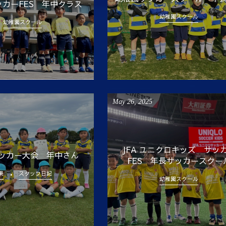
カーFES 年中クラス
幼稚園スクール
幼稚園スクール
May
26
,
2025
JFA ユニクロキッズ サッ
ッカー大会 年中さん
FES 年長サッカースクー
果
スタッフ日記
幼稚園スクール