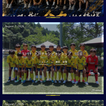
8 views
August
2
,
2026
U-11 九州チャンピオンシップ 1日目
ジュニア
遠征 合宿
29 views
August
2
,
2026