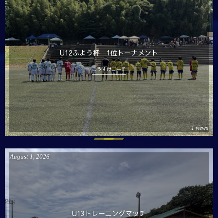
U12ふよう杯 1位トーナメント
こうすけコーチ
1 views
August
1
,
2026
U13トレーニングマッチ