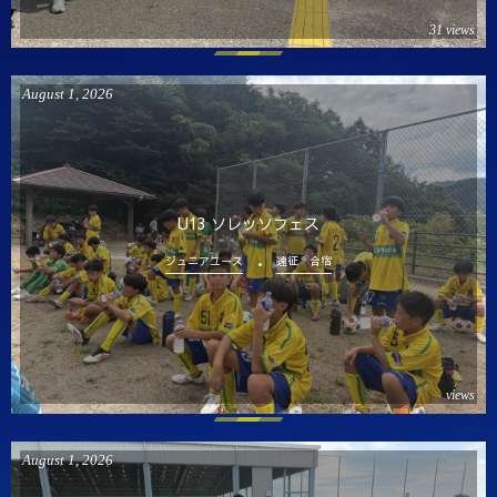
31 views
August
1
,
2026
U13 ソレッソフェス
ジュニアユース
遠征 合宿
views
August
1
,
2026