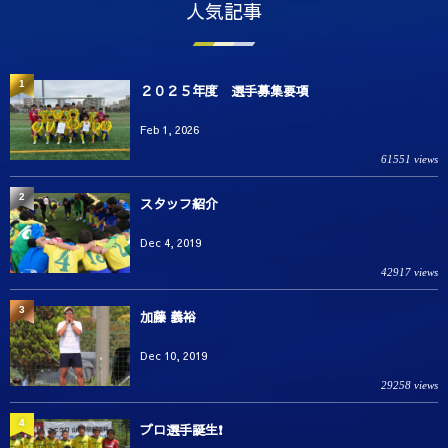
人気記事
1
２０２５年度 選手募集要項
Feb 1, 2026
61551 views
2
スタッフ紹介
Dec 4, 2019
42917 views
3
加藤 義裕
Dec 10, 2019
29258 views
4
プロ選手誕生❗️