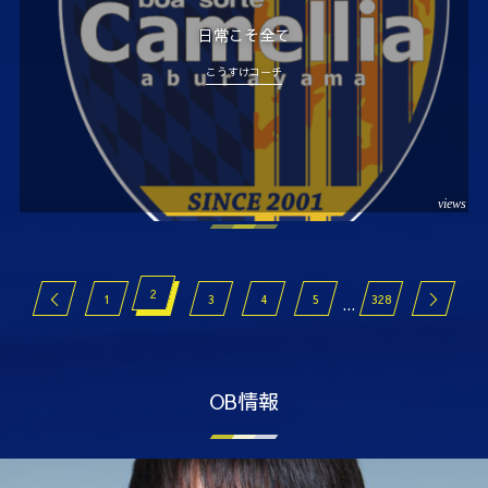
日常こそ全て
こうすけコーチ
views
2
1
3
4
5
328
...
OB情報