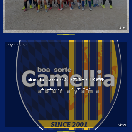
views
July
30
,
2026
alimento escola 7/30（木曜日）TR 詳細
alimento escola
こうすけコーチ
views