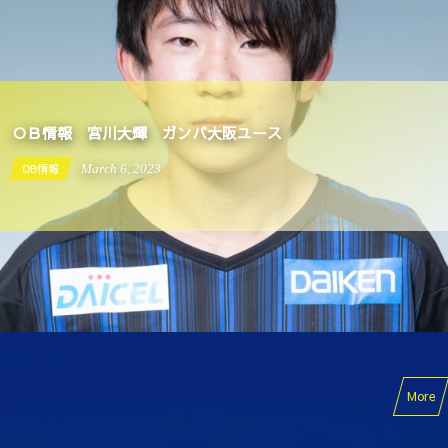
ＯＢ情報 宮川大輝 ガンバ大阪ユース
OB情報
March
6
,
2023
More