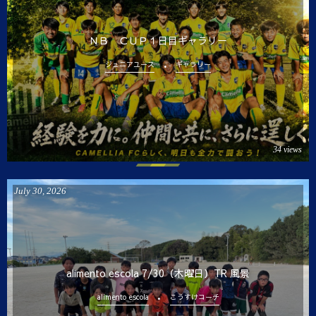
ＮＢ ＣＵＰ１日目ギャラリー
ジュニアユース
ギャラリー
34 views
July
30
,
2026
alimento escola 7/30（木曜日）TR 風景
alimento escola
こうすけコーチ