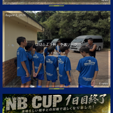
views
August
1
,
2026
U12ふよう杯 予選リーグ
こうすけコーチ
6 views
July
31
,
2026