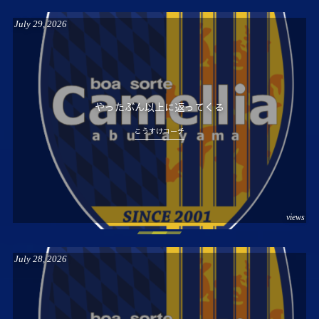
July
29
,
2026
やったぶん以上に返ってくる
こうすけコーチ
views
July
28
,
2026