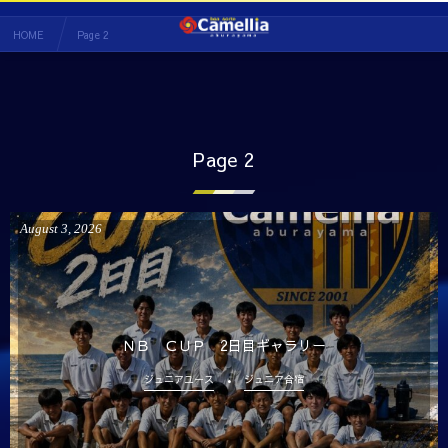
HOME
Page 2
Page 2
August
3
,
2026
ＮＢ ＣＵＰ 2日目ギャラリー
ジュニアユース
ジュニア合宿