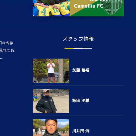
スタッフ情報
日は各学
見れて良
.
加藤 義裕
飯田 孝輔
川井田 浩