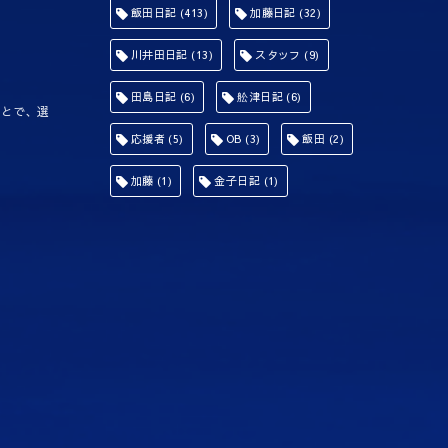
飯田日記
(413)
加藤日記
(32)
川井田日記
(13)
スタッフ
(9)
田島日記
(6)
舩津日記
(6)
ことで、選
応援者
(5)
OB
(3)
飯田
(2)
加藤
(1)
金子日記
(1)