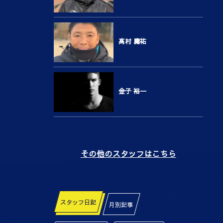
高村 庸祐
金子 裕一
その他のスタッフはこちら
スタッフ日記
月別記事