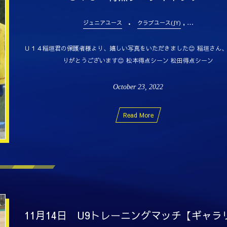
, …
ジュニアユース
クラブユース(JY)
Ｕ１４稲垣君の保護者様より、嬉しい写真をいただきました😊 稲垣さん
りがとうございます😊 松本得点シーン 松田得点シーン
October
23
,
2022
Read More
11月14日 U9トレーニングマッチ【ギャラ