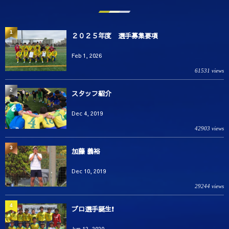
1
２０２５年度 選手募集要項
Feb 1, 2026
61531 views
2
スタッフ紹介
Dec 4, 2019
42903 views
3
加藤 義裕
Dec 10, 2019
29244 views
4
プロ選手誕生❗️
Jun 12, 2020