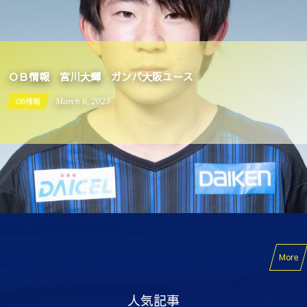
ＯＢ情報 宮川大輝 ガンバ大阪ユース
OB情報
March
6
,
2023
More
人気記事