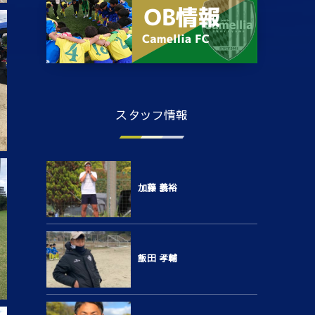
スタッフ情報
加藤 義裕
飯田 孝輔