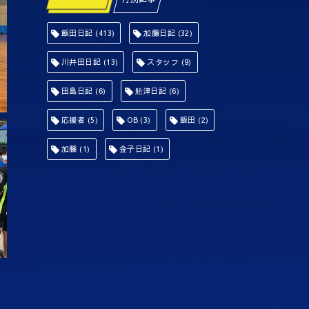
飯田日記
(413)
加藤日記
(32)
川井田日記
(13)
スタッフ
(9)
田島日記
(6)
舩津日記
(6)
応援者
(5)
OB
(3)
飯田
(2)
加藤
(1)
金子日記
(1)