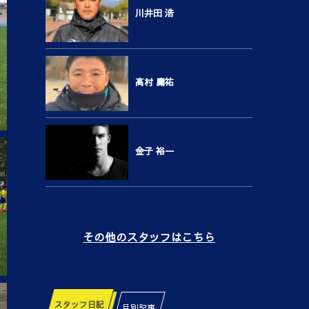
川井田 浩
高村 庸祐
金子 裕一
その他のスタッフはこちら
スタッフ日記
月別記事