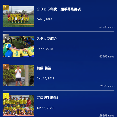
1
２０２５年度 選手募集要項
Feb 1, 2026
61530 views
2
スタッフ紹介
Dec 4, 2019
42902 views
3
加藤 義裕
Dec 10, 2019
29243 views
4
プロ選手誕生❗️
Jun 12, 2020
29201 views