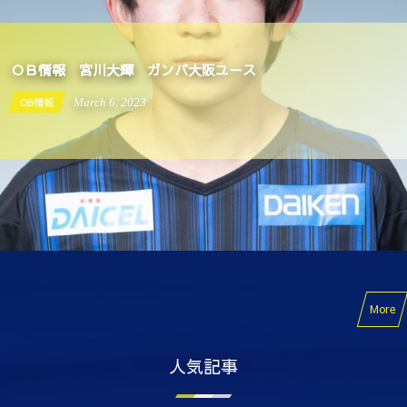
ＯＢ情報 宮川大輝 ガンバ大阪ユース
OB情報
March
6
,
2023
More
人気記事