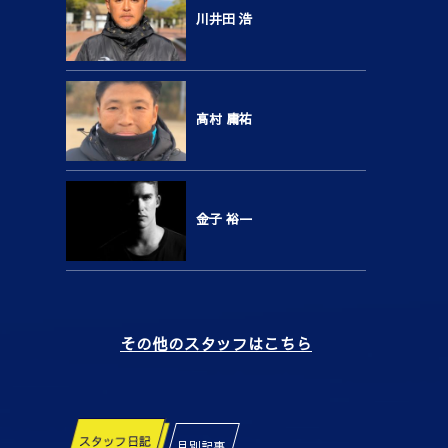
川井田 浩
高村 庸祐
金子 裕一
その他のスタッフはこちら
スタッフ日記
月別記事