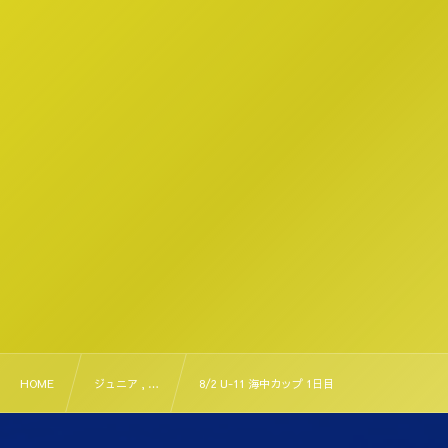
HOME
ジュニア , …
8/2 U-11 海中カップ 1日目