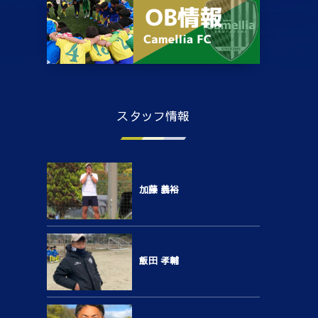
スタッフ情報
加藤 義裕
飯田 孝輔