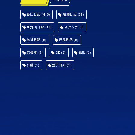
飯田日記
(413)
加藤日記
(32)
川井田日記
(13)
スタッフ
(9)
舩津日記
(6)
田島日記
(6)
応援者
(5)
OB
(3)
飯田
(2)
加藤
(1)
金子日記
(1)