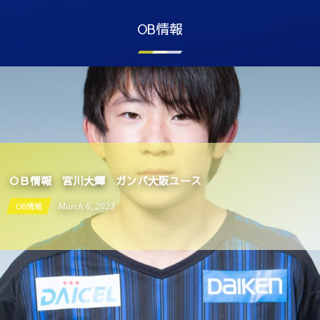
OB情報
ＯＢ情報 宮川大輝 ガンバ大阪ユース
OB情報
March
6
,
2023