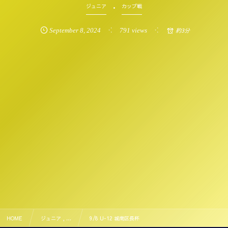
ジュニア
カップ戦
September
8
,
2024
791 views
約3分
HOME
ジュニア , …
9/8 U-12 城南区長杯