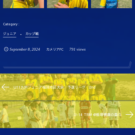
ジュニア
カップ戦
September
8
,
2024
カメリアFC
791 views
U11九州ジュニア福岡地区大会 予選リーグ 2nd
U-14 TRM @飯塚健康の森Ｇ