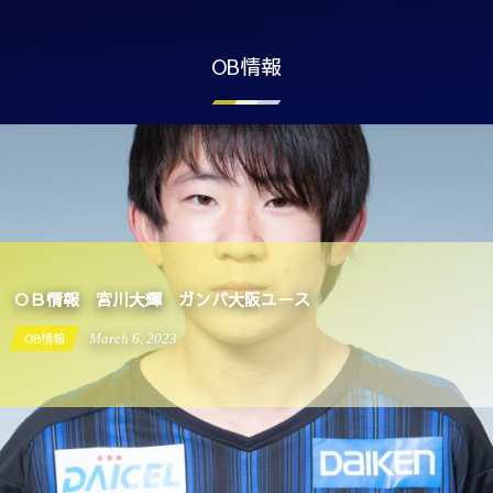
OB情報
OB情報 宮川大輝 ガンバ大阪ユース
OB情報
September
19
2022