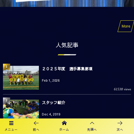
More
人気記事
1
２０２５年度 選手募集要項
Feb 1, 2026
61538 views
2
スタッフ紹介
Dec 4, 2019
42909 views
メニュー
前へ
ホーム
先頭へ
次へ