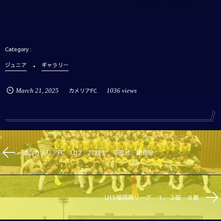
ジュニア
ギャラリー
March
21
,
2025
カメリアFC
1036 views
油山カメリアFC U12 20期生 卒部式、謝恩会
U15福岡県リーグ １．３部 ８節