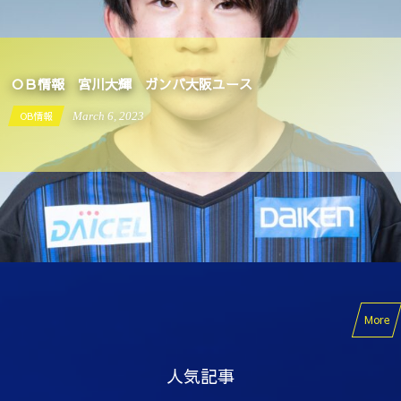
ＯＢ情報 宮川大輝 ガンバ大阪ユース
OB情報
March
6
,
2023
More
人気記事