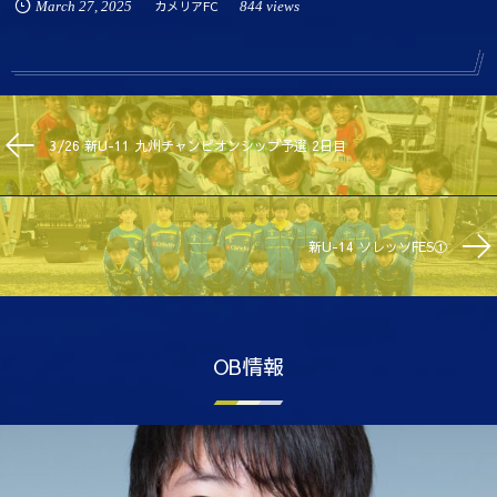
March
27
,
2025
カメリアFC
844 views
3/26 新U-11 九州チャンピオンシップ予選 2日目
新U-14 ソレッソFES①
OB情報