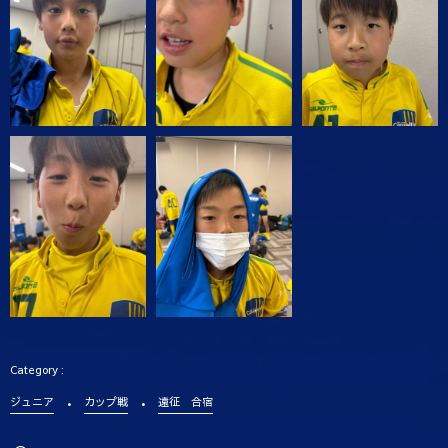
ジュニア
カップ戦
遠征 合宿