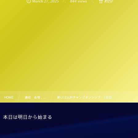
March
27
,
2025
844 views
約2分
HOME
遠征 合宿 , …
新U12九州チャンピオンシップ 1日目
本日は明日から始まる