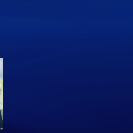
ジュニアユース 進路実績
ＯＢ情報 宮川大輝 ガンバ
O
（高校）
大阪ユース
大
June
26
,
2024
March
6
,
2023
Se