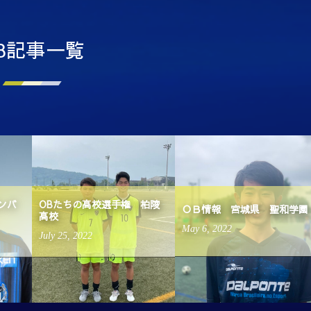
B記事一覧
ンバ
OBたちの高校選手権 柏陵
ＯＢ情報 宮城県 聖和学園
高校
May
6
,
2022
July
25
,
2022