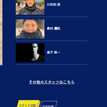
川井田 浩
高村 庸祐
金子 裕一
その他のスタッフはこちら
スタッフ日記
月別記事