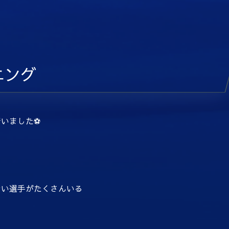
ニング
いました⚽
ない選手がたくさんいる