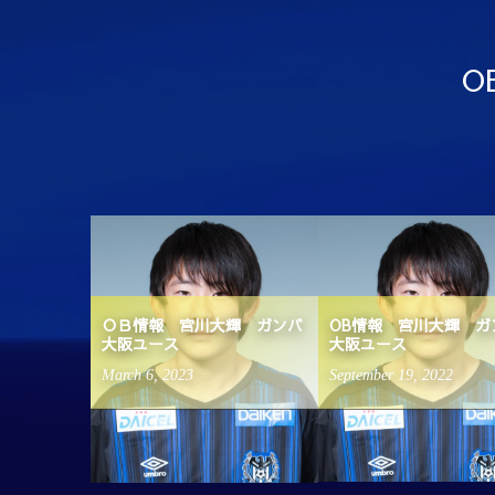
O
進路実績
ＯＢ情報 宮川大輝 ガンバ
OB情報 宮川大輝 ガ
大阪ユース
大阪ユース
March
6
,
2023
September
19
,
2022