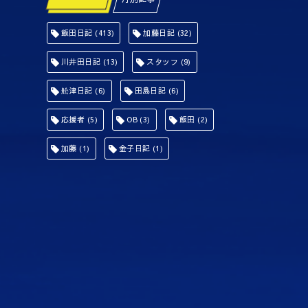
飯田日記
(413)
加藤日記
(32)
川井田日記
(13)
スタッフ
(9)
舩津日記
(6)
田島日記
(6)
応援者
(5)
OB
(3)
飯田
(2)
加藤
(1)
金子日記
(1)