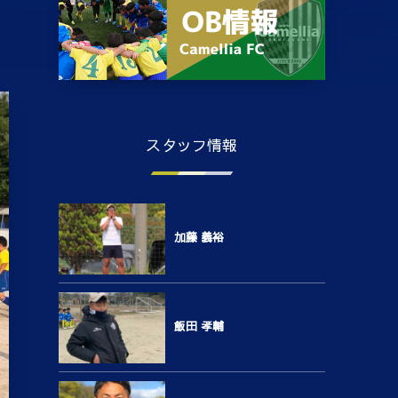
スタッフ情報
加藤 義裕
飯田 孝輔