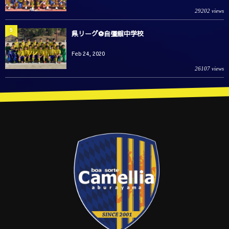
29202 views
5
県リーグ⚽️自彊館中学校
Feb 24, 2020
26107 views