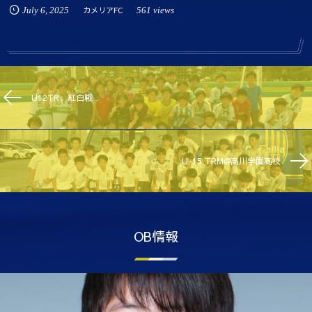
July
6
,
2025
カメリアFC
561 views
U12TR、紅白戦
U-15 TRM@高川学園高校
OB情報