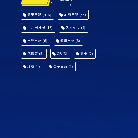
飯田日記
(413)
加藤日記
(32)
川井田日記
(13)
スタッフ
(9)
田島日記
(6)
舩津日記
(6)
応援者
(5)
OB
(3)
飯田
(2)
加藤
(1)
金子日記
(1)