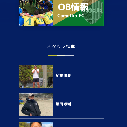
スタッフ情報
加藤 義裕
飯田 孝輔