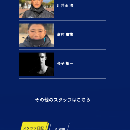
川井田 浩
高村 庸祐
金子 裕一
その他のスタッフはこちら
スタッフ日記
月別記事