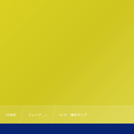
HOME
ジュニア , …
U-11 海中カップ