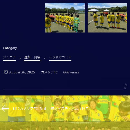
ジュニア
遠征 合宿
こうすけコーチ
August
30
,
2025
カメリアFC
608 views
U12カメリアFC ３rd 綾フェスティバル１日目