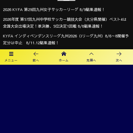
2026 KYFA 第29回九州女子サッカーリーグ 8/9結果速報！
2026年度 第57回九州中学校サッカー競技大会（大分県開催）ベスト4は
全国大会出場決定！準決勝、5位決定1回戦 8/8結果速報！
KYFA インディペンデンスリーグ九州2026（Iリーグ九州）8/6～8開催予
定分は中止 8/11.12結果速報！
2026年度 第40回大文字杯少年サッカー大会 U-12 (福岡) 組合せ掲載！
8/8,9結果速報！
メニュー
前へ
ホーム
先頭へ
次へ
2026年度 KYFA第43回九州女子サッカー選手権大会 兼 第48回皇后杯九州
大会（長崎県開催）9/12～14開催！残るは鹿児島8/9決定予定！
2026年度 KYFA第31回九州U15女子サッカー選手権大会（高円宮妃杯）
鹿児島代表決定！佐賀8/9.11 大分、沖縄9/5.6開催 県予選例年8～9月情
報募集！九州大会10/31～11/2 熊本県開催！
【九州版】都道府県トレセンメンバー2026 随時更新！情報お待ちしてい
ます！