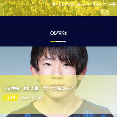
第１８回アビスパカップ予選ラウンド
OB情報
OB情報 宮川大輝 ガンバ大阪ユース
OB情報
September
19
2022