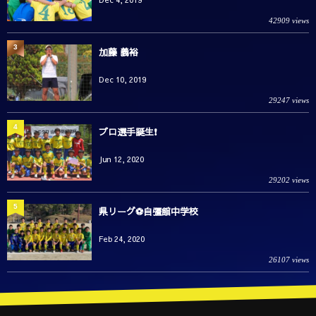
42909 views
3
加藤 義裕
Dec 10, 2019
29247 views
4
プロ選手誕生❗️
Jun 12, 2020
29202 views
5
県リーグ⚽️自彊館中学校
Feb 24, 2020
26107 views