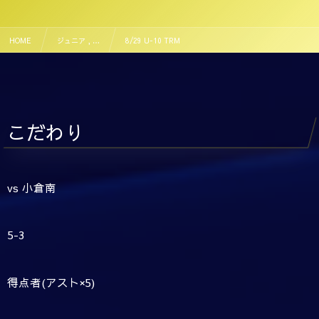
HOME
ジュニア , …
8/29 U-10 TRM
こだわり
vs 小倉南
5-3
得点者(アスト×5)