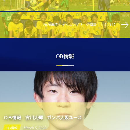
2020年度シャイニングリーグ開幕！！【U12】
OB情報
ＯＢ情報 宮川大輝 ガンバ大阪ユース
OB情報
March
6
,
2023