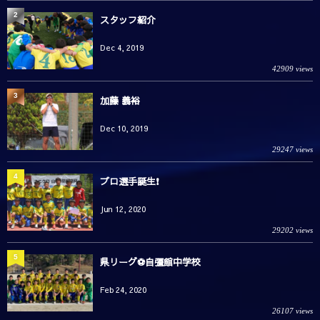
2
スタッフ紹介
Dec 4, 2019
42909 views
3
加藤 義裕
Dec 10, 2019
29247 views
4
プロ選手誕生❗️
Jun 12, 2020
29202 views
5
県リーグ⚽️自彊館中学校
Feb 24, 2020
26107 views