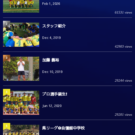
Feb 1, 2026
61531 views
2
スタッフ紹介
Dec 4, 2019
42903 views
3
加藤 義裕
Dec 10, 2019
29244 views
4
プロ選手誕生❗️
Jun 12, 2020
29201 views
5
県リーグ⚽️自彊館中学校