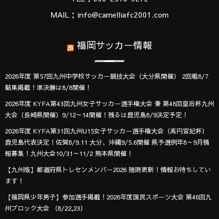
MAIL：info@camelliafc2001.com
福岡サッカー情報
2026年度 第57回九州中学校サッカー競技大会（大分県開催） 2回戦8/7
結果掲載！準決勝は8/8開催！
2026年度 KYFA第43回九州女子サッカー選手権大会 兼 第48回皇后杯九州
大会（長崎県開催）9/12～14開催！残るは鹿児島8/9決定予定！
2026年度 KYFA第31回九州U15女子サッカー選手権大会（高円宮妃杯）
鹿児島代表決定！佐賀8/9.11 大分、沖縄9/5.6開催 県予選例年8～9月情
報募集！九州大会10/31～11/2 熊本県開催！
【九州版】都道府県トレセンメンバー2026 随時更新！情報お待ちしてい
ます！
【福岡県少年男子】参加選手掲載！2026年度国民スポーツ大会 第46回九
州ブロック大会 （8/22,23）