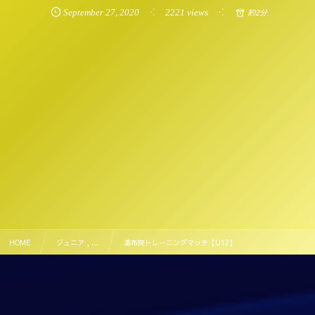
September
27
,
2020
2221 views
約2分
HOME
ジュニア , …
湯布院トレーニングマッチ【U12】