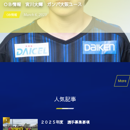
ＯＢ情報 宮川大輝 ガンバ大阪ユース
OB情報
March
6
,
2023
More
人気記事
1
２０２５年度 選手募集要項