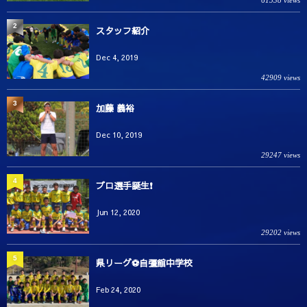
61538 views
2
スタッフ紹介
Dec 4, 2019
42909 views
3
加藤 義裕
Dec 10, 2019
29247 views
4
プロ選手誕生❗️
Jun 12, 2020
29202 views
5
県リーグ⚽️自彊館中学校
Feb 24, 2020