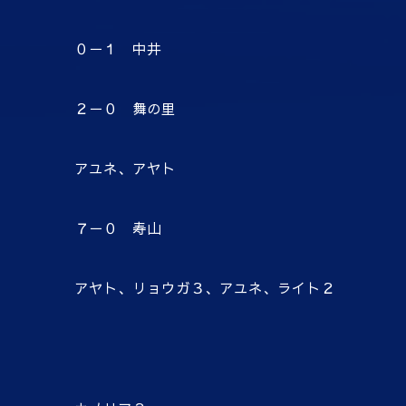
０－１ 中井
２－０ 舞の里
アユネ、アヤト
７－０ 寿山
アヤト、リョウガ３、アユネ、ライト２