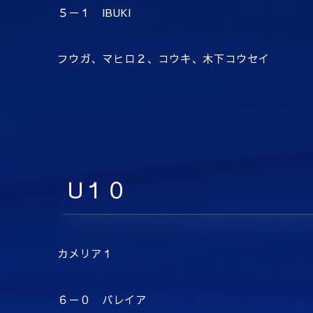
５－１ IBUKI
フウガ、マヒロ２、コウキ、木下コウセイ
U１０
カメリア１
６－０ バレイア