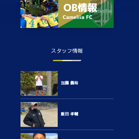
スタッフ情報
加藤 義裕
飯田 孝輔