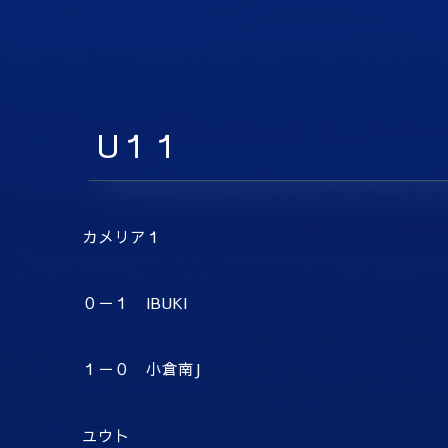
U１１
カメリア１
０－１ IBUKI
１－０ 小倉南J
ユウト