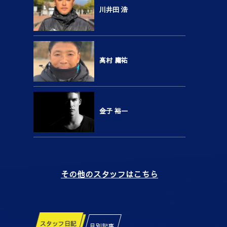
川井田 浩
高村 庸祐
金子 裕一
その他のスタッフはこちら
スタッフ日記
月別記事