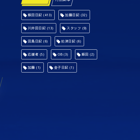
飯田日記
(413)
加藤日記
(32)
川井田日記
(13)
スタッフ
(9)
田島日記
(6)
舩津日記
(6)
応援者
(5)
OB
(3)
飯田
(2)
加藤
(1)
金子日記
(1)