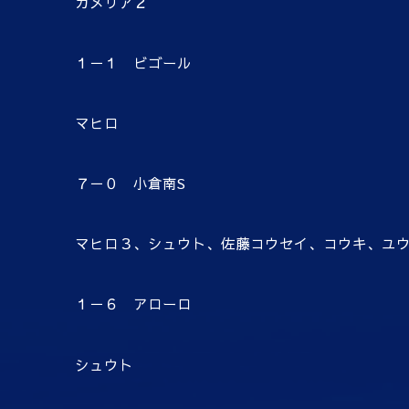
カメリア２
１－１ ビゴール
マヒロ
７－０ 小倉南S
マヒロ３、シュウト、佐藤コウセイ、コウキ、ユ
１－６ アローロ
シュウト