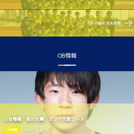
Ｕ-12 市長杯速報 西高宮戦
OB情報
ＯＢ情報 宮川大輝 ガンバ大阪ユース
OB情報
March
6
,
2023