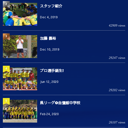
2
スタッフ紹介
Dec 4, 2019
42909 views
3
加藤 義裕
Dec 10, 2019
29247 views
4
プロ選手誕生❗️
Jun 12, 2020
29202 views
5
県リーグ⚽️自彊館中学校
Feb 24, 2020
26107 views