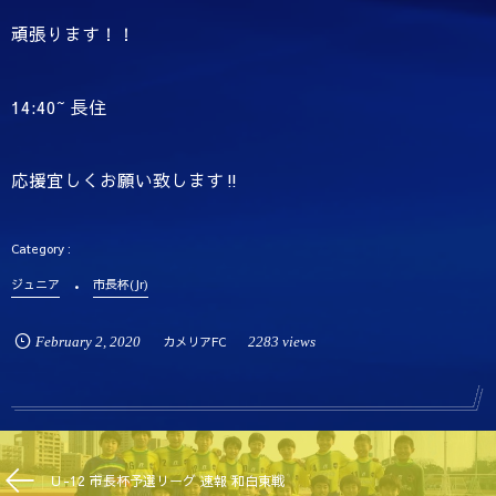
頑張ります！！
14:40~ 長住
応援宜しくお願い致します‼
ジュニア
市長杯(Jr)
February
2
,
2020
カメリアFC
2283 views
Ｕ-12 市長杯予選リーグ 速報 和白東戦