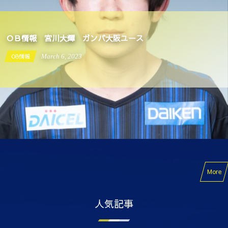
ＯＢ情報 宮川大輝 ガンバ大阪ユース
OB情報
March
6
,
2023
More
人気記事