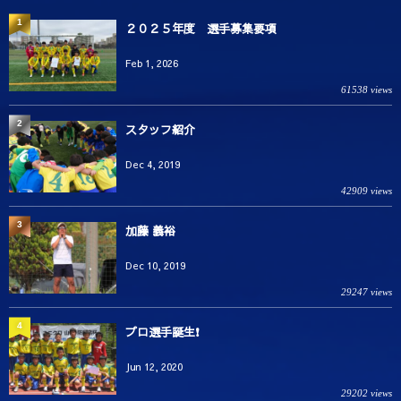
1
２０２５年度 選手募集要項
Feb 1, 2026
61538 views
2
スタッフ紹介
Dec 4, 2019
42909 views
3
加藤 義裕
Dec 10, 2019
29247 views
4
プロ選手誕生❗️
Jun 12, 2020
29202 views