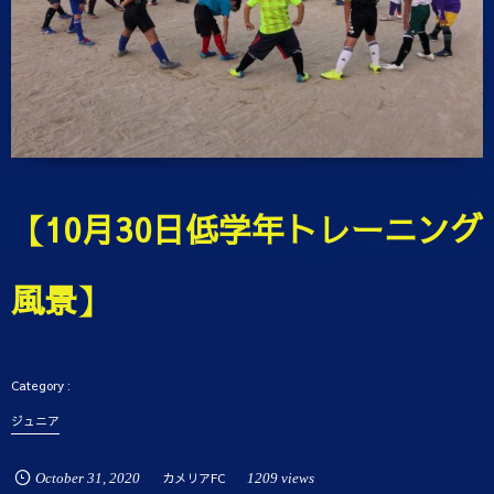
【10月30日低学年トレーニング
風景】
ジュニア
October
31
,
2020
カメリアFC
1209 views