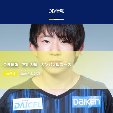
OB情報
ＯＢ情報 宮川大輝 ガンバ大阪ユース
OB情報
March
6
,
2023