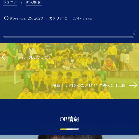
ジュニア
新人戦(Jr)
November
29
,
2020
カメリアFC
1747 views
チーム一丸となって！
速報！ 九州ジュニア U-11 中央大会 1回戦
OB情報