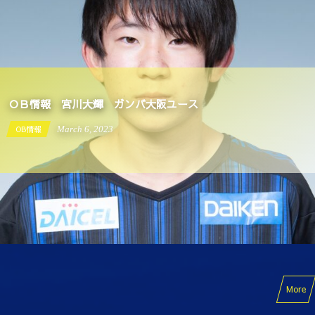
ＯＢ情報 宮川大輝 ガンバ大阪ユース
OB情報
March
6
,
2023
More