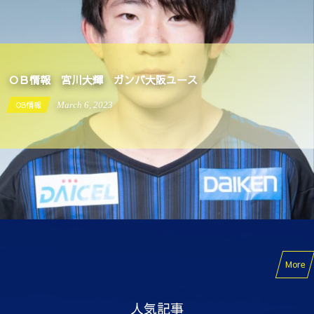
ＯＢ情報 宮川大輝 ガンバ大阪ユース
OB情報
March
6
,
2023
More
人気記事