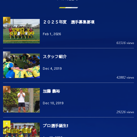
1
２０２５年度 選手募集要項
Feb 1, 2026
61516 views
2
スタッフ紹介
Dec 4, 2019
42882 views
3
加藤 義裕
Dec 10, 2019
29226 views
4
プロ選手誕生❗️