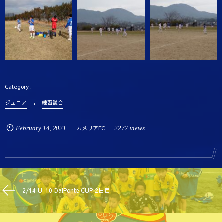
ジュニア
練習試合
February
14
,
2021
カメリアFC
2277 views
2/14 U-10 DalPonte CUP 2日目