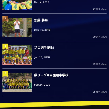
Dec 4, 2019
42909 views
3
加藤 義裕
Dec 10, 2019
29247 views
4
プロ選手誕生❗️
Jun 12, 2020
29202 views
5
県リーグ⚽️自彊館中学校
Feb 24, 2020
26107 views