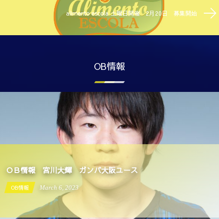
alimento escola 土曜日開催 2月20日 募集開始
OB情報
ＯＢ情報 宮川大輝 ガンバ大阪ユース
OB情報
March
6
,
2023