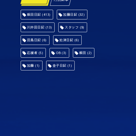
飯田日記
(413)
加藤日記
(32)
川井田日記
(13)
スタッフ
(9)
田島日記
(6)
舩津日記
(6)
応援者
(5)
OB
(3)
飯田
(2)
加藤
(1)
金子日記
(1)