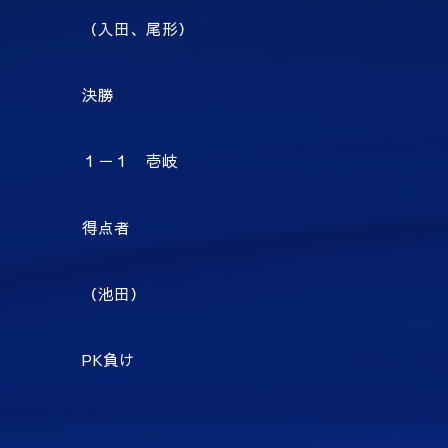
（入田、尾形）
決勝
１－１ 壱岐
得点者
（池田）
PK負け