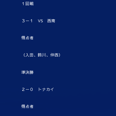
１回戦
３－１ VS 西南
得点者
（入田、鈴川、仲西）
準決勝
２－０ トナカイ
得点者