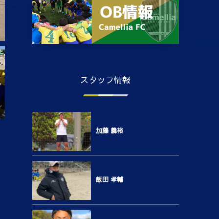
スタッフ情報
加藤 義裕
飯田 孝輔