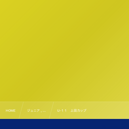
HOME
ジュニア , …
U-１１ 上田カップ