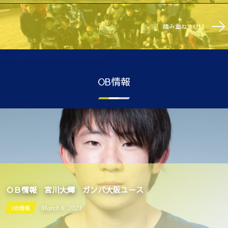
積み重ね！U11
OB情報
ＯＢ情報 宮川大輝 ガンバ大阪ユース
OB情報
March
6
,
2023