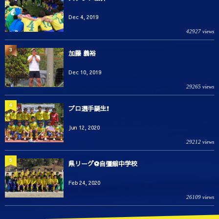
Dec 4, 2019
42927 views
3
加藤 義裕
Dec 10, 2019
29265 views
4
プロ選手誕生❗️
Jun 12, 2020
29212 views
5
県リーグ⚽️自彊館中学校
Feb 24, 2020
26109 views