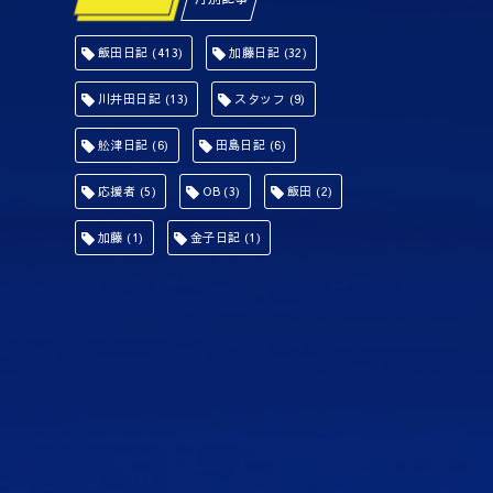
飯田日記
(413)
加藤日記
(32)
川井田日記
(13)
スタッフ
(9)
舩津日記
(6)
田島日記
(6)
応援者
(5)
OB
(3)
飯田
(2)
加藤
(1)
金子日記
(1)