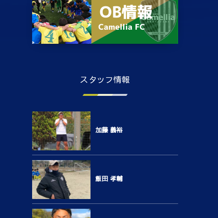
スタッフ情報
加藤 義裕
飯田 孝輔