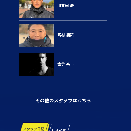
川井田 浩
高村 庸祐
金子 裕一
その他のスタッフはこちら
スタッフ日記
月別記事