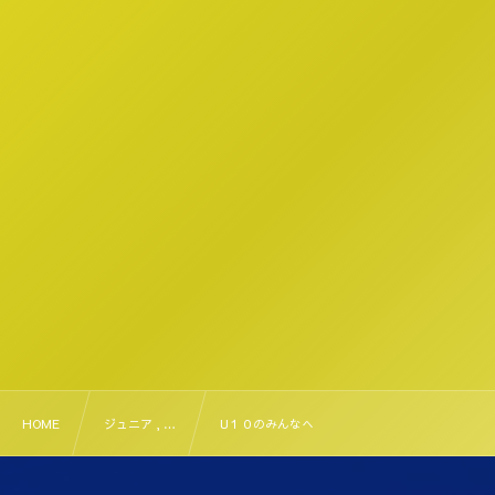
HOME
ジュニア , …
U１０のみんなへ