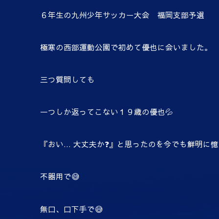
６年生の九州少年サッカー大会 福岡支部予選
極寒の西部運動公園で初めて優也に会いました。
三つ質問しても
一つしか返ってこない１９歳の優也💦
『おい… 大丈夫か❓』と思ったのを今でも鮮明に
不器用で😅
無口、口下手で😅