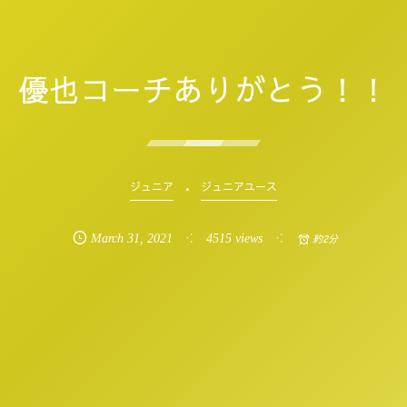
優也コーチありがとう！！
ジュニア
ジュニアユース
March
31
,
2021
4515 views
約2分