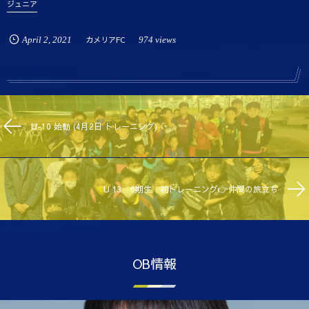
ジュニア
April
2
,
2021
カメリアFC
974 views
U-10 始動 (4月2日 トレーニング)
U 13 8期生 初トレーニング👉仲間の旅立ち
OB情報