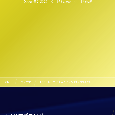
April
2
,
2021
974 views
約2分
HOME
ジュニア
U12トレーニング→ライオンズ杯に向けて😄