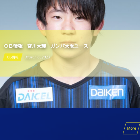
ＯＢ情報 宮川大輝 ガンバ大阪ユース
OB情報
March
6
,
2023
More