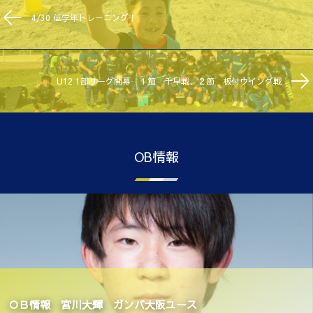
4/30 低学年トレーニング！
U12 1部リーグ開幕 １節 千早戦、２節 板付ウイング戦
OB情報
ＯＢ情報 宮川大輝 ガンバ大阪ユース