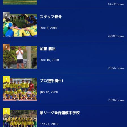
61538 views
2
スタッフ紹介
Dec 4, 2019
42909 views
3
加藤 義裕
Dec 10, 2019
29247 views
4
プロ選手誕生❗️
Jun 12, 2020
29202 views
5
県リーグ⚽️自彊館中学校
Feb 24, 2020