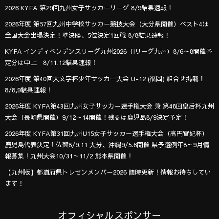
2026 KYFA 第29回九州女子サッカーリーグ 8/9結果速報！
2026年度 第57回九州中学校サッカー競技大会（大分県開催）ベスト4は
全国大会出場決定！準決勝、5位決定1回戦 8/8結果速報！
KYFA インディペンデンスリーグ九州2026（Iリーグ九州）8/6～8開催予
定分は中止 8/11.12結果速報！
2026年度 第40回大文字杯少年サッカー大会 U-12 (福岡) 組合せ掲載！
8/8,9結果速報！
2026年度 KYFA第43回九州女子サッカー選手権大会 兼 第48回皇后杯九州
大会（長崎県開催）9/12～14開催！残るは鹿児島8/9決定予定！
2026年度 KYFA第31回九州U15女子サッカー選手権大会（高円宮妃杯）
鹿児島代表決定！佐賀8/9.11 大分、沖縄9/5.6開催 県予選例年8～9月情
報募集！九州大会10/31～11/2 熊本県開催！
【九州版】都道府県トレセンメンバー2026 随時更新！情報お待ちしてい
ます！
オフィシャルスポンサー