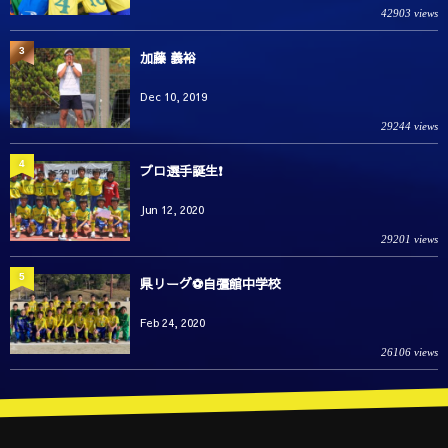
42903 views
3
加藤 義裕
Dec 10, 2019
29244 views
4
プロ選手誕生❗️
Jun 12, 2020
29201 views
5
県リーグ⚽️自彊館中学校
Feb 24, 2020
26106 views