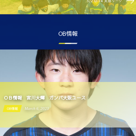
5/2 U-14 支部リーグ
OB情報
ＯＢ情報 宮川大輝 ガンバ大阪ユース
OB情報
March
6
,
2023