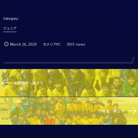
ジュニア
March
26
,
2020
カメリアFC
3011 views
受験戦争へ巣立ち
15期生 巣立ち