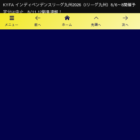
KYFA インディペンデンスリーグ九州2026（Iリーグ九州）8/6～8開催予
定分は中止 8/11.12結果速報！
2026年度 第40回大文字杯少年サッカー大会 U-12 (福岡) 組合せ掲載！
メニュー
前へ
ホーム
先頭へ
次へ
8/8,9結果速報！
2026年度 KYFA第43回九州女子サッカー選手権大会 兼 第48回皇后杯九州
大会（長崎県開催）9/12～14開催！残るは鹿児島8/9決定予定！
2026年度 KYFA第31回九州U15女子サッカー選手権大会（高円宮妃杯）
鹿児島代表決定！佐賀8/9.11 大分、沖縄9/5.6開催 県予選例年8～9月情
報募集！九州大会10/31～11/2 熊本県開催！
【九州版】都道府県トレセンメンバー2026 随時更新！情報お待ちしてい
ます！
オフィシャルスポンサー