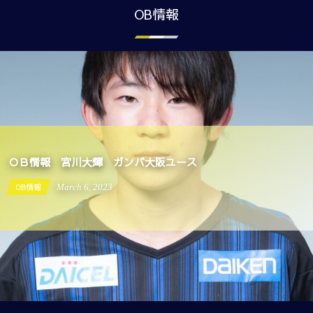
OB情報
OB情報 宮川大輝 ガンバ大阪ユース
OB情報
September
19
,
2022