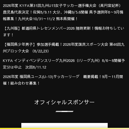
2026年度 KYFA第31回九州U15女子サッカー選手権大会（高円宮妃杯）
鹿児島代表決定！佐賀8/9.11 大分、沖縄9/5.6開催 県予選例年8～9月情
報募集！九州大会10/31～11/2 熊本県開催！
【九州版】都道府県トレセンメンバー2026 随時更新！情報お待ちしてい
ます！
【福岡県少年男子】参加選手掲載！2026年度国民スポーツ大会 第46回九
州ブロック大会 （8/22,23）
KYFA インディペンデンスリーグ九州2026（Iリーグ九州）8/6～8開催予
定分は中止 次回8/11.12
2026年度 福岡県ユース(U-13)サッカーリーグ 概要掲載！9月～11月開
催！組み合わせ募集！
オフィシャルスポンサー