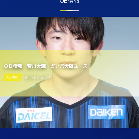
OB情報
ＯＢ情報 宮川大輝 ガンバ大阪ユース
OB情報
March
6
,
2023