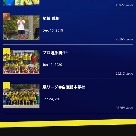
42927 views
3
加藤 義裕
Dec 10, 2019
29265 views
4
プロ選手誕生❗️
Jun 12, 2020
29212 views
5
県リーグ⚽️自彊館中学校
Feb 24, 2020
26109 views