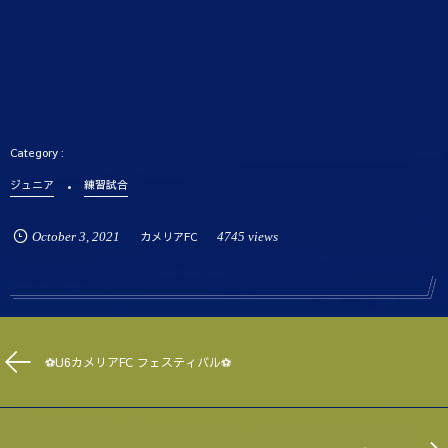
ジュニア
練習試合
October
3
,
2021
カメリアFC
4745 views
⚽️U6カメリアFC フェスティバル⚽️