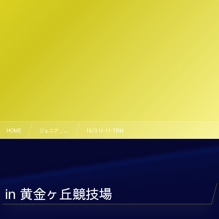
HOME
ジュニア , …
10/3 U-11 TRM
in 黄金ヶ丘競技場