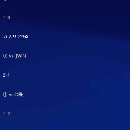
7-0
カメリアB⚽️
① vs JWIN
2-1
② vs七隈
1-2