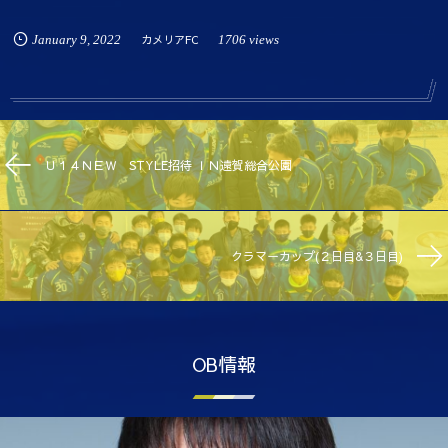
January
9
,
2022
カメリアFC
1706 views
Ｕ１４ＮＥＷ STYLE招待 ＩＮ遠賀総合公園
クラマーカップ(２日目&３日目)
OB情報