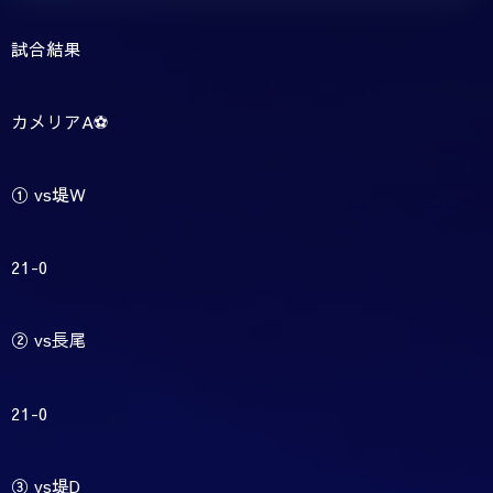
試合結果
カメリアA⚽️
① vs堤W
21-0
② vs長尾
21-0
③ vs堤D