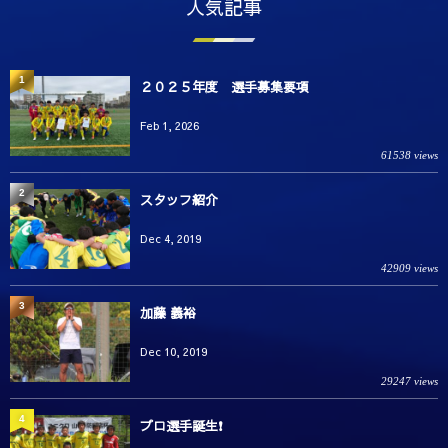
人気記事
1
２０２５年度 選手募集要項
Feb 1, 2026
61538 views
2
スタッフ紹介
Dec 4, 2019
42909 views
3
加藤 義裕
Dec 10, 2019
29247 views
4
プロ選手誕生❗️