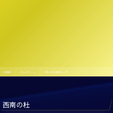
HOME
ジュニア , …
1/9 U10 区内リーグ
西南の杜