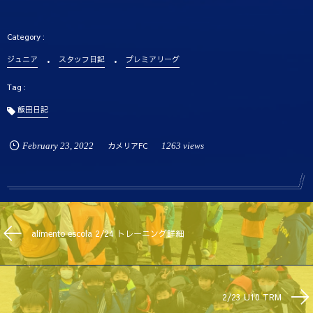
ジュニア
スタッフ日記
プレミアリーグ
飯田日記
February
23
,
2022
カメリアFC
1263 views
alimento escola 2/24 トレーニング詳細
2/23 U10 TRM