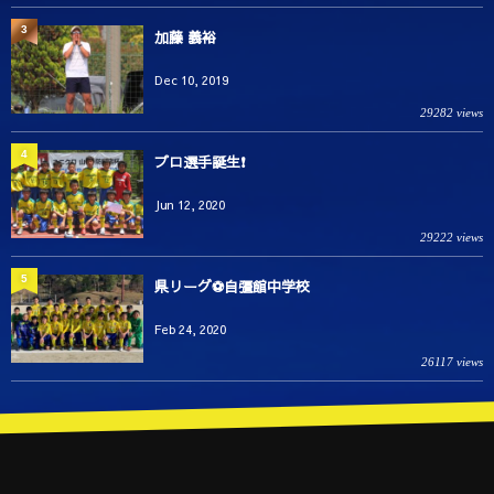
3
加藤 義裕
Dec 10, 2019
29282 views
4
プロ選手誕生❗️
Jun 12, 2020
29222 views
5
県リーグ⚽️自彊館中学校
Feb 24, 2020
26117 views