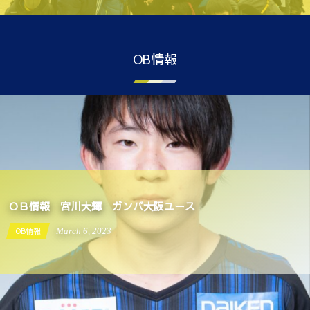
OB情報
ＯＢ情報 宮川大輝 ガンバ大阪ユース
OB情報
March
6
,
2023