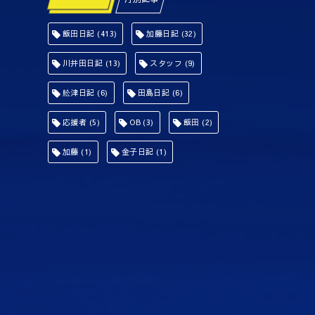
飯田日記
(413)
加藤日記
(32)
川井田日記
(13)
スタッフ
(9)
舩津日記
(6)
田島日記
(6)
応援者
(5)
OB
(3)
飯田
(2)
加藤
(1)
金子日記
(1)