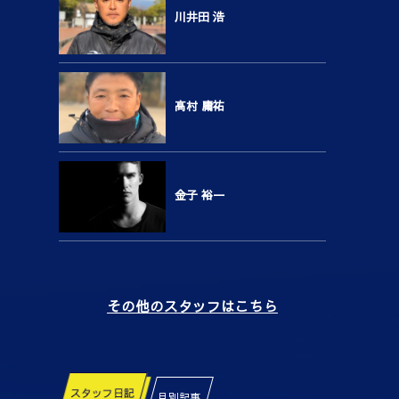
川井田 浩
高村 庸祐
金子 裕一
その他のスタッフはこちら
スタッフ日記
月別記事