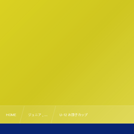
HOME
ジュニア , …
U-12 お団子カップ