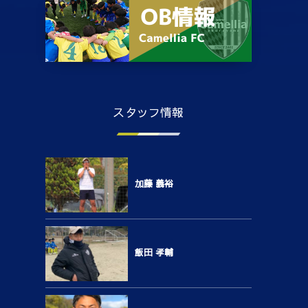
スタッフ情報
加藤 義裕
飯田 孝輔