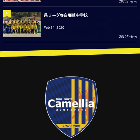
29202 views
5
県リーグ⚽️自彊館中学校
Feb 24, 2020
26107 views