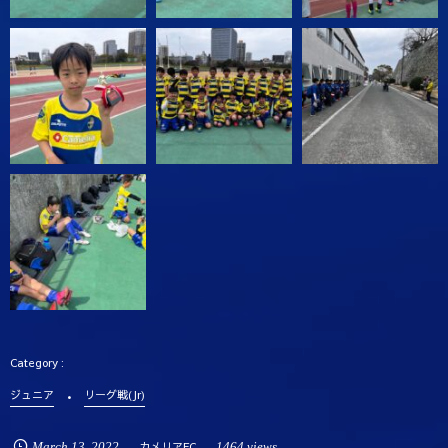
ジュニア
リーグ戦(Jr)
March
13
,
2022
カメリアFC
1464 views