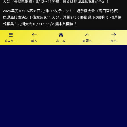
大会（長崎県開催）9/12～14開催！残るは鹿児島8/9決定予定！
2026年度 KYFA第31回九州U15女子サッカー選手権大会（高円宮妃杯）
鹿児島代表決定！佐賀8/9.11 大分、沖縄9/5.6開催 県予選例年8～9月情
報募集！九州大会10/31～11/2 熊本県開催！
【九州版】都道府県トレセンメンバー2026 随時更新！情報お待ちしてい
ます！
メニュー
前へ
ホーム
先頭へ
次へ
オフィシャルスポンサー