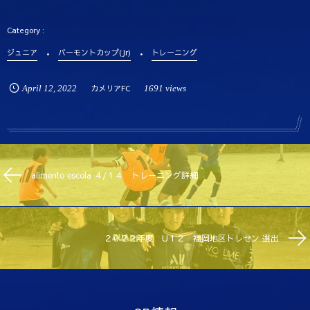
ジュニア
バーモントカップ(Jr)
トレーニング
April
12
,
2022
カメリアFC
1691 views
alimento escola ４/１４ トレーニング詳細
２０２２年度 U１２ 福岡地区トレセン 選出