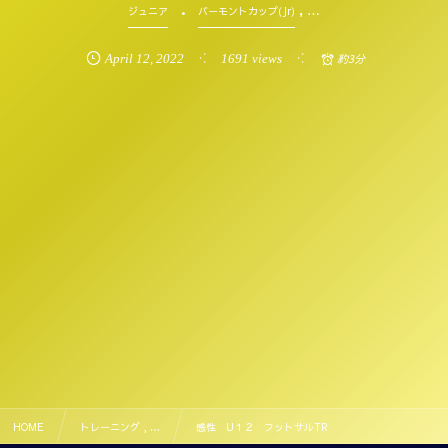
, …
ジュニア
バーモントカップ(Jr)
April
12
,
2022
1691 views
約3分
HOME
トレーニング , …
感性 U１２ フットサルTR