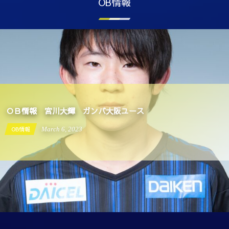
OB情報
ＯＢ情報 宮川大輝 ガンバ大阪ユース
OB情報
March
6
,
2023