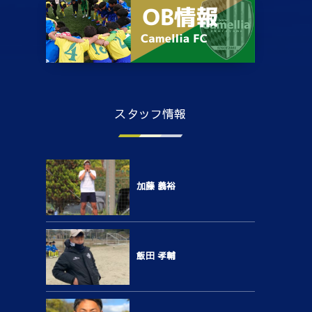
スタッフ情報
加藤 義裕
飯田 孝輔