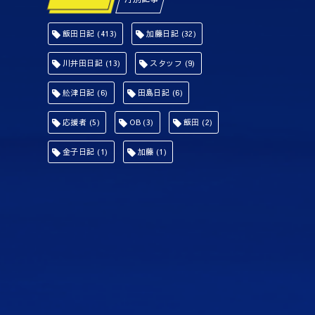
飯田日記
(413)
加藤日記
(32)
川井田日記
(13)
スタッフ
(9)
舩津日記
(6)
田島日記
(6)
応援者
(5)
OB
(3)
飯田
(2)
金子日記
(1)
加藤
(1)