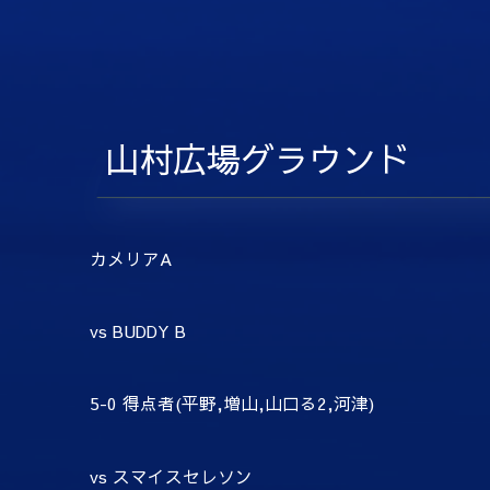
山村広場グラウンド
カメリアA
vs BUDDY B
5-0 得点者(平野,増山,山口る2,河津)
vs スマイスセレソン