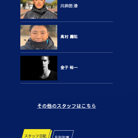
川井田 浩
高村 庸祐
金子 裕一
その他のスタッフはこちら
スタッフ日記
月別記事