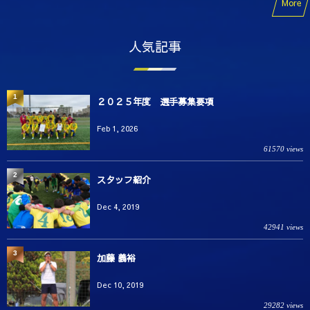
More
人気記事
1
２０２５年度 選手募集要項
Feb 1, 2026
61570 views
2
スタッフ紹介
Dec 4, 2019
42941 views
3
加藤 義裕
Dec 10, 2019
29282 views