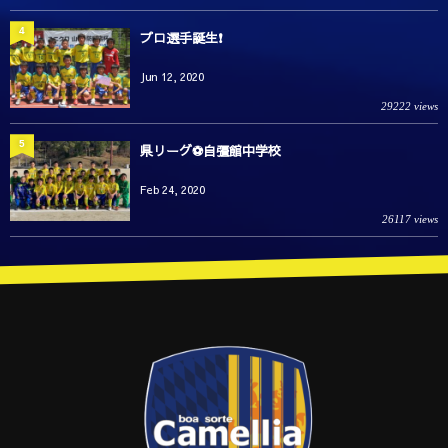
4
プロ選手誕生❗️
Jun 12, 2020
29222 views
5
県リーグ⚽️自彊館中学校
Feb 24, 2020
26117 views