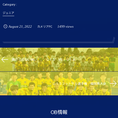
ジュニア
August
21
,
2022
カメリアFC
1499 views
負けられない戦い、、 U１５ VS U１４
Ｕ１５フットサル選手権 福岡県大会
OB情報