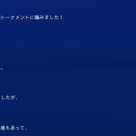
戦トーナメントに臨みました！
た。
、
でしたが、
。
気感もあって、