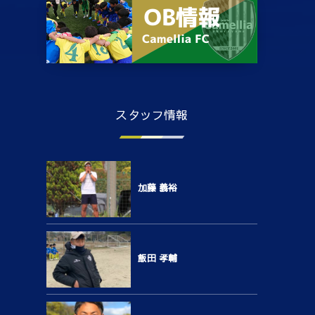
スタッフ情報
加藤 義裕
飯田 孝輔