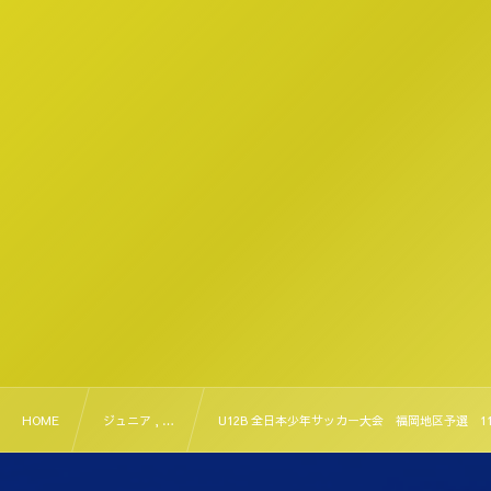
HOME
ジュニア , …
U12B 全日本少年サッカー大会 福岡地区予選 1