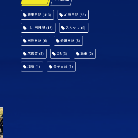
飯田日記
(413)
加藤日記
(32)
川井田日記
(13)
スタッフ
(9)
田島日記
(6)
舩津日記
(6)
応援者
(5)
OB
(3)
飯田
(2)
加藤
(1)
金子日記
(1)