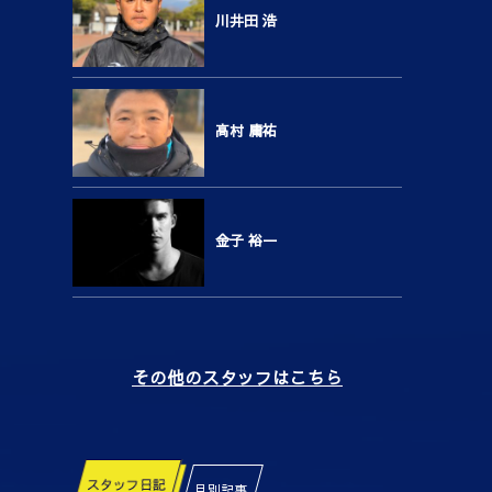
川井田 浩
高村 庸祐
金子 裕一
その他のスタッフはこちら
スタッフ日記
月別記事