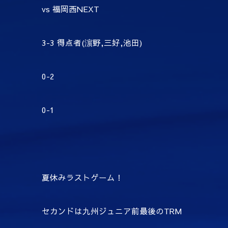
vs
福岡西
NEXT
3-3
得点者
(
濵野
,
三好
,
池田
)
0-2
0-1
夏休みラストゲーム！
セカンドは九州ジュニア前最後の
TRM