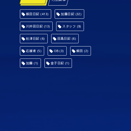
飯田日記
(413)
加藤日記
(32)
川井田日記
(13)
スタッフ
(9)
舩津日記
(6)
田島日記
(6)
応援者
(5)
OB
(3)
飯田
(2)
加藤
(1)
金子日記
(1)