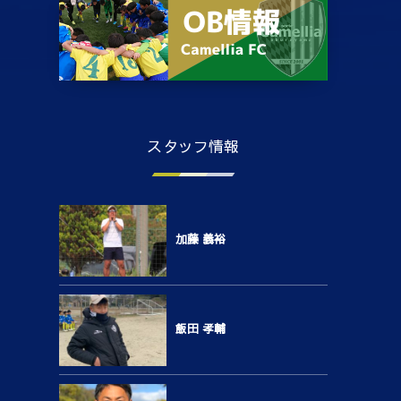
スタッフ情報
加藤 義裕
飯田 孝輔