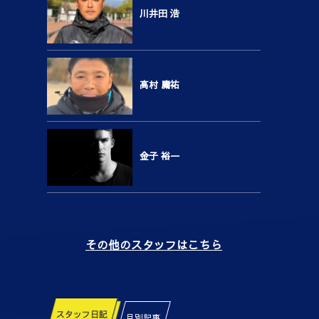
川井田 浩
高村 庸祐
金子 裕一
その他のスタッフはこちら
スタッフ日記
月別記事