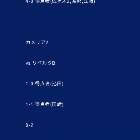
4-0
得点者
(
佐々木
2,
為沢
,
江藤
)
カメリア
2
vs
リベルタ
B
1-0
得点者
(
池田
)
1-1
得点者
(
田﨑
)
0-2