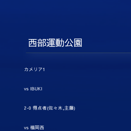
西部運動公園
カメリア
1
vs IBUKI
2-0
得点者
(
佐々木
,
主藤
)
vs
福岡西