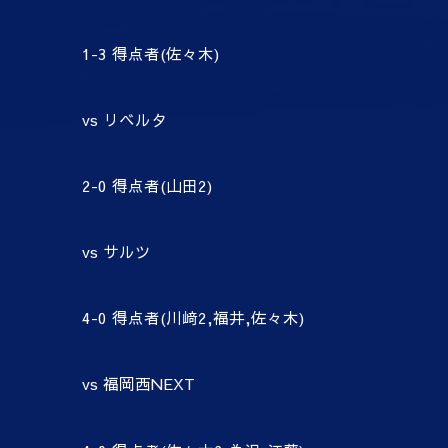
1-3
得点者
(
佐々木
)
vs
リベルタ
2-0
得点者
(
山田
2)
vs
サルツ
4-0
得点者
(
川﨑
2,
福井
,
佐々木
)
vs
福岡西
NEXT