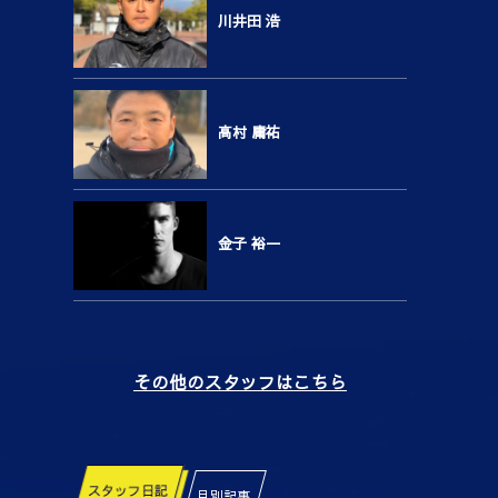
川井田 浩
高村 庸祐
金子 裕一
その他のスタッフはこちら
スタッフ日記
月別記事