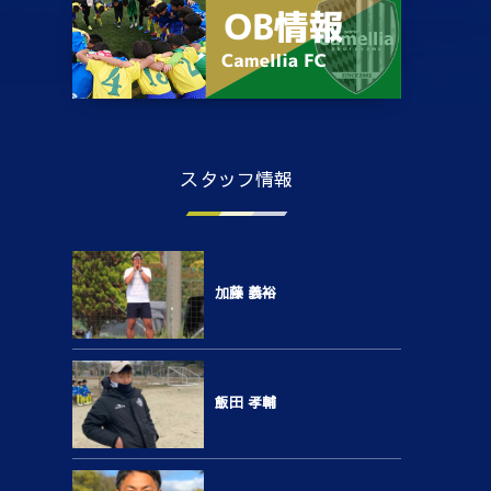
スタッフ情報
加藤 義裕
飯田 孝輔