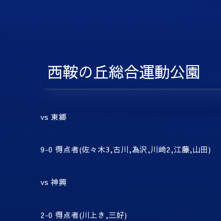
西鞍の丘総合運動公園
vs
東郷
9-0
得点者
(
佐々木
3,
古川
,
為沢
,
川﨑
2,
江藤
,
山田
)
vs
神興
2-0
得点者
(
川上き
,
三好
)