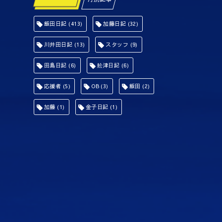
飯田日記
(413)
加藤日記
(32)
川井田日記
(13)
スタッフ
(9)
田島日記
(6)
舩津日記
(6)
応援者
(5)
OB
(3)
飯田
(2)
加藤
(1)
金子日記
(1)