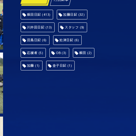
飯田日記
(413)
加藤日記
(32)
川井田日記
(13)
スタッフ
(9)
田島日記
(6)
舩津日記
(6)
応援者
(5)
OB
(3)
飯田
(2)
加藤
(1)
金子日記
(1)