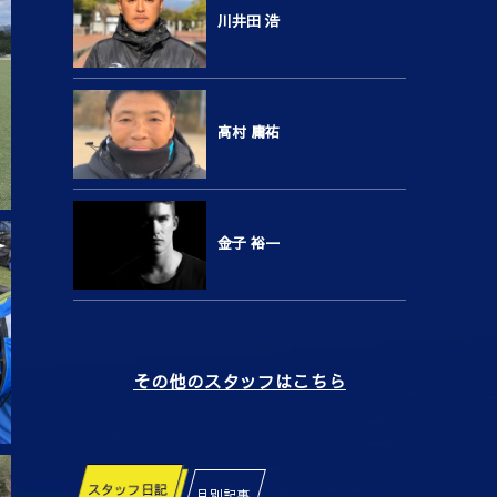
川井田 浩
高村 庸祐
金子 裕一
その他のスタッフはこちら
スタッフ日記
月別記事